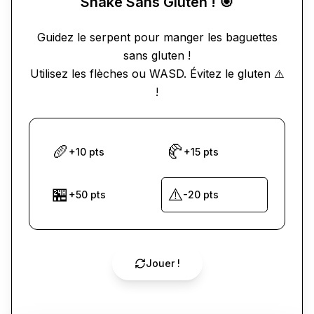
Snake Sans Gluten ! 🎯
Guidez le serpent pour manger les baguettes
sans gluten !
Utilisez les flèches ou WASD. Évitez le gluten ⚠️
!
🥖
🥐
+10 pts
+15 pts
🏪
⚠️
+50 pts
-20 pts
Jouer !