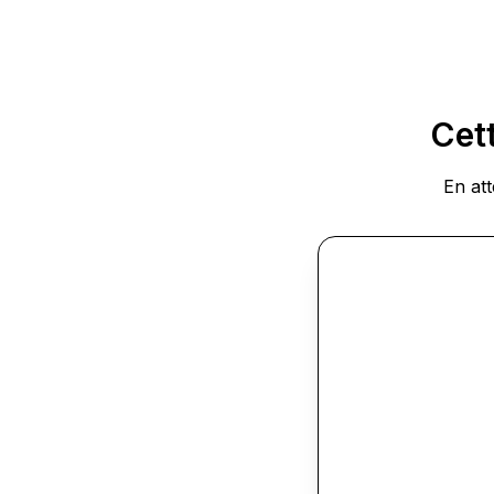
Cett
En at