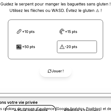
Guidez le serpent pour manger les baguettes sans gluten !
Utilisez les flèches ou WASD. Évitez le gluten ⚠️ !
🥖
🥐
+10 pts
+15 pts
🏪
⚠️
+50 pts
-20 pts
Jouer !
ns votre vie privée
es cookies de mesure d'audience (Google Analytics, PostHog) et de 
Page précédente
Retour à l'accueil