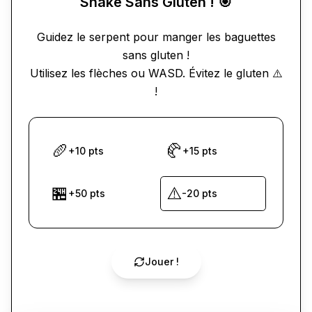
Snake Sans Gluten ! 🎯
Guidez le serpent pour manger les baguettes
sans gluten !
Utilisez les flèches ou WASD. Évitez le gluten ⚠️
!
🥖
🥐
+10 pts
+15 pts
🏪
⚠️
+50 pts
-20 pts
Jouer !