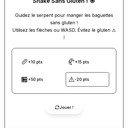
Snake Sans Gluten ! 🎯
Guidez le serpent pour manger les baguettes
sans gluten !
Utilisez les flèches ou WASD. Évitez le gluten ⚠️
!
🥖
🥐
+10 pts
+15 pts
🏪
⚠️
+50 pts
-20 pts
Jouer !