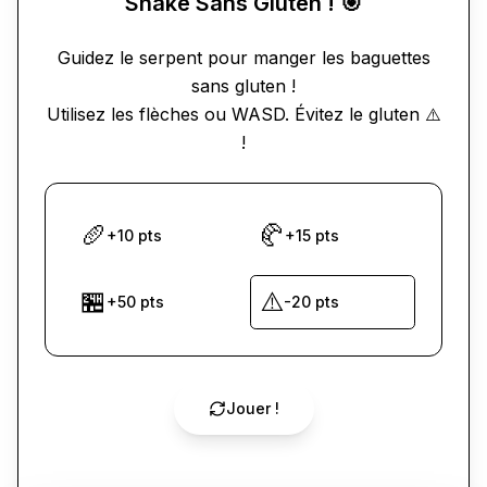
Snake Sans Gluten ! 🎯
Guidez le serpent pour manger les baguettes
sans gluten !
Utilisez les flèches ou WASD. Évitez le gluten ⚠️
!
🥖
🥐
+10 pts
+15 pts
🏪
⚠️
+50 pts
-20 pts
Jouer !