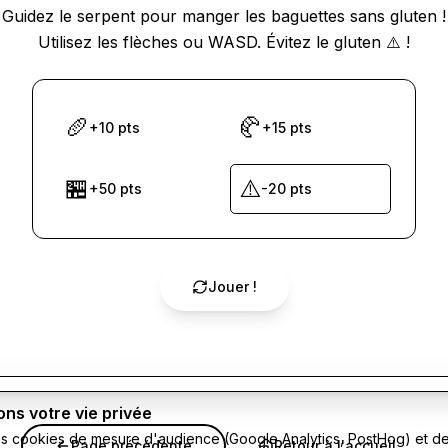
Guidez le serpent pour manger les baguettes sans gluten !
Utilisez les flèches ou WASD. Évitez le gluten ⚠️ !
🥖
🥐
+10 pts
+15 pts
🏪
⚠️
+50 pts
-20 pts
Jouer !
ns votre vie privée
es cookies de mesure d'audience (Google Analytics, PostHog) et de 
Page précédente
Retour à l'accueil