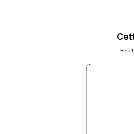
Cett
En at