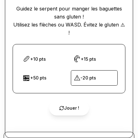
Guidez le serpent pour manger les baguettes
sans gluten !
Utilisez les flèches ou WASD. Évitez le gluten ⚠️
!
🥖
🥐
+10 pts
+15 pts
🏪
⚠️
+50 pts
-20 pts
Jouer !